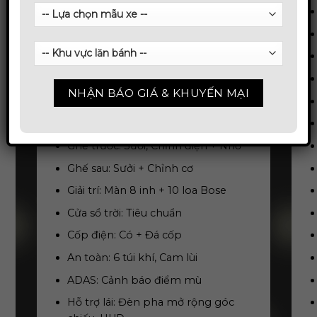
Hệ thống treo: Độc lập 4 bánh
Bánh xe: Mâm đ
úc 19 inh
Tiêu thụ NL hỗn hợp: 7,5 lít/100km
Đèn: Led Projector
Chìa khoá: Smartkey
Gói nội thất: Da Nappa
Ghế trước: Sưởi, Chỉnh điện + Nhớ
Ghế sau: Sưởi + Chỉnh cơ
Giải trí: Màn 8 inh + 10 loa Bose
Cửa sổ trời: Tiêu chuẩn
Cốp điện: Có + Đá cốp
An toàn: 6 túi khí, Cam lùi
ADAS: Cảnh báo điểm mù
Hỗ trợ lái: Đèn pha mở rộng góc