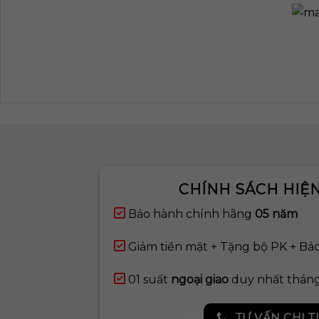
CHÍNH SÁCH HIỆ
Bảo hành chính hãng
05 năm
Giảm tiền mặt + Tặng bộ PK + Bảo
01 suất
ngoại giao
duy nhất thán
TƯ VẤN CHI T