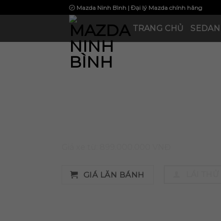
Skip
Mazda Ninh Bình | Đại lý Mazda chính hãng
to
TRANG CHỦ
SEDAN
content
NÂNG TẦM ĐẲNG
Mazda CX-8
Giá xe từ: 899.000.000 VNĐ
LÁI THỬ
GIÁ LĂN BÁNH