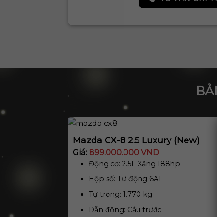
BẢ
Mazda CX-8 2.5 Luxury (New)
Giá:
899.000.000 VND
Động cơ: 2.5L Xăng 188hp
Hộp số: Tự động 6AT
Tự trọng: 1.770 kg
Dẫn động: Cầu trước