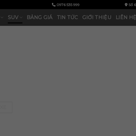
0976 535 999
Số 6
SUV
BẢNG GIÁ
TIN TỨC
GIỚI THIỆU
LIÊN H
 CẤP
 XE