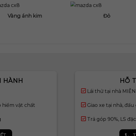
Vàng ánh kim
Đỏ
N HÀNH
HỖ T
Lái thử tại nhà MIỄ
 hiểm vật chất
Giao xe tại nhà, đấu 
g
Trả góp 90%, LS đặc
IẾT
T