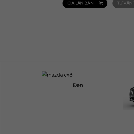
GIÁ LĂN BÁNH
TƯ VẤN
Đen