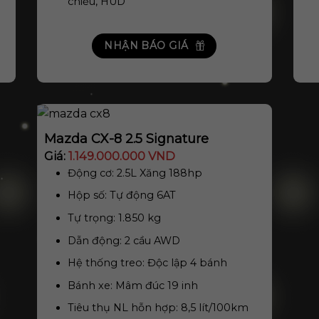
chiếu, HUD
NHẬN BÁO GIÁ
Mazda CX-8 2.5 Signature
Giá:
1.149.000.000 VND
Động cơ: 2.5L Xăng 188hp
Hộp số: Tự động 6AT
Tự trọng: 1.850 kg
Dẫn động: 2 cầu AWD
Hệ thống treo: Độc lập 4 bánh
Bánh xe: Mâm đ
úc 19 inh
Tiêu thụ NL hỗn hợp: 8,5 lít/100km