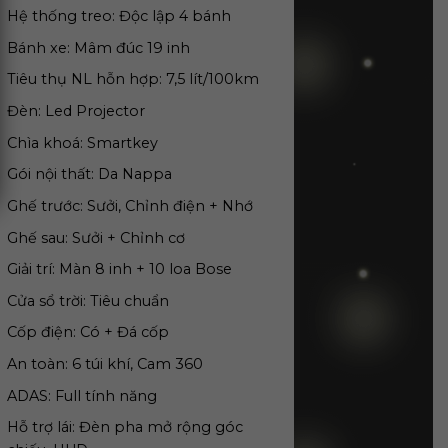
Hệ thống treo: Độc lập 4 bánh
Bánh xe: Mâm đ
úc 19 inh
Tiêu thụ NL hỗn hợp: 7,5 lít/100km
Đèn: Led Projector
Chìa khoá: Smartkey
Gói nội thất: Da Nappa
Ghế trước: Sưởi, Chỉnh điện + Nhớ
Ghế sau: Sưởi + Chỉnh cơ
Giải trí: Màn 8 inh + 10 loa Bose
Cửa sổ trời: Tiêu chuẩn
Cốp điện: Có + Đá cốp
An toàn: 6 túi khí, Cam 360
ADAS: Full tính năng
Hỗ trợ lái: Đèn pha mở rộng góc