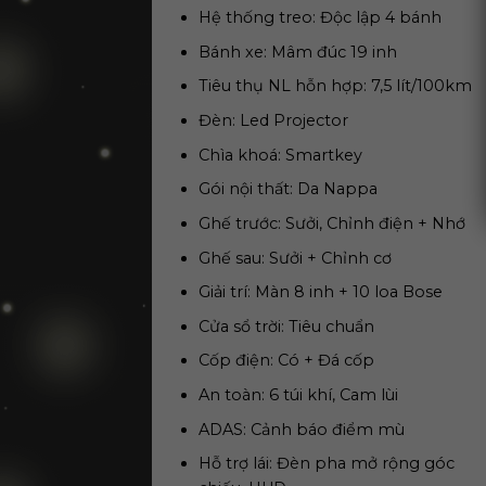
Hệ thống treo: Độc lập 4 bánh
Bánh xe: Mâm đ
úc 19 inh
Tiêu thụ NL hỗn hợp: 7,5 lít/100km
Đèn: Led Projector
Chìa khoá: Smartkey
Gói nội thất: Da Nappa
Ghế trước: Sưởi, Chỉnh điện + Nhớ
Ghế sau: Sưởi + Chỉnh cơ
Giải trí: Màn 8 inh + 10 loa Bose
Cửa sổ trời: Tiêu chuẩn
Cốp điện: Có + Đá cốp
An toàn: 6 túi khí, Cam lùi
ADAS: Cảnh báo điểm mù
Hỗ trợ lái: Đèn pha mở rộng góc