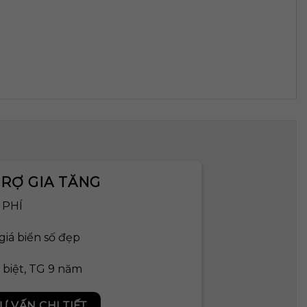
RỢ GIA TĂNG
N PHÍ
giá biển số đẹp
 biệt, TG 9 năm
Ư VẤN CHI TIẾT